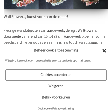
WallFlowers, kunst voor aan de muur!
Fleurige wandobjecten van aardewerk, de zgn. WallFlowers. In
doorsnede variërend van 15 tot 32 cm. Aardewerk bloemenvormen
beschilderd met engobes en een finishing touch van glazuur. Te
zien en te koop bij GrachtenGalerie, Oudegracht 185, 3511 NE
Beheer cookie toestemming
Utrecht. Op woensdag t/m zondag geopend van 12.00 – 17.00 uur.
Wij gebruiken cookies om onze website en onze service te optimaliseren.
Cookies accepteren
Weigeren
Bekijk voorkeuren
Privacy en Disclaimer
Cookiebeleid
Privacyverklaring
Neve
| Mogelijk gemaakt door
WordPress