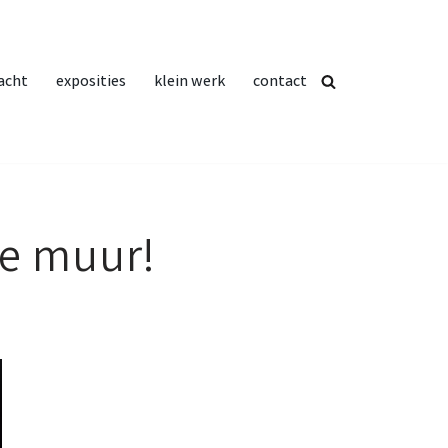
acht
exposities
klein werk
contact
de muur!