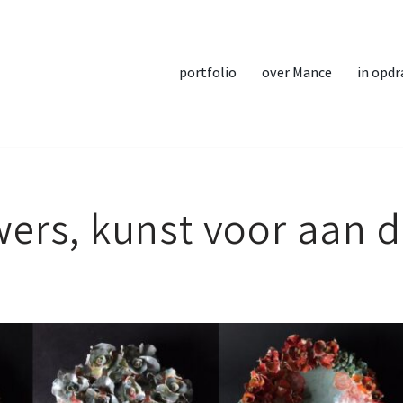
portfolio
over Mance
in opdr
wers, kunst voor aan 