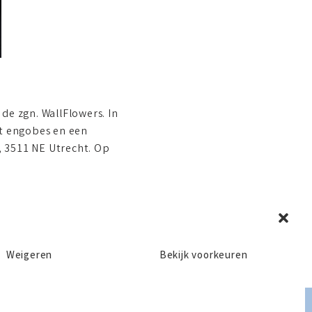
de zgn. WallFlowers. In
t engobes en een
5, 3511 NE Utrecht. Op
Weigeren
Bekijk voorkeuren
Privacy en Disclaimer