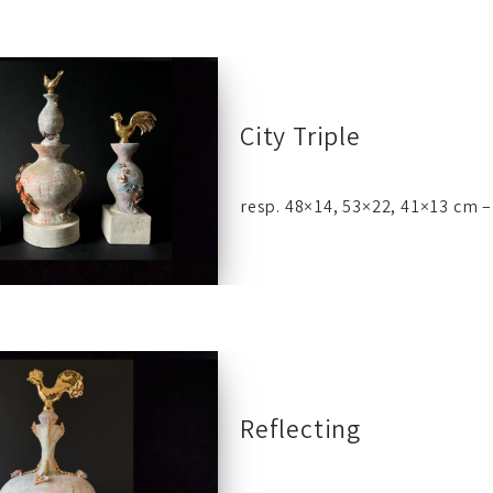
City Triple
resp. 48×14, 53×22, 41×13 cm 
Reflecting