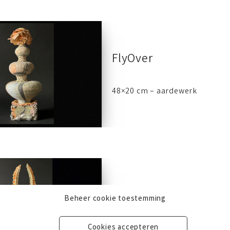
FlyOver
48×20 cm – aardewerk
Chaos*
Beheer cookie toestemming
Cookies accepteren
58×20 cm – aardewerk