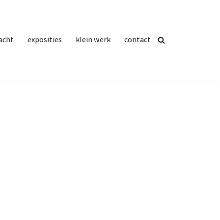
acht
exposities
klein werk
contact