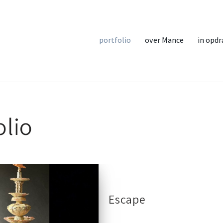
portfolio
over Mance
in opdr
olio
Escape