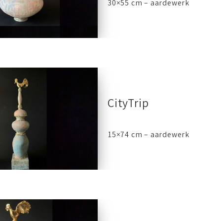
30×55 cm – aardewerk
CityTrip
15×74 cm – aardewerk