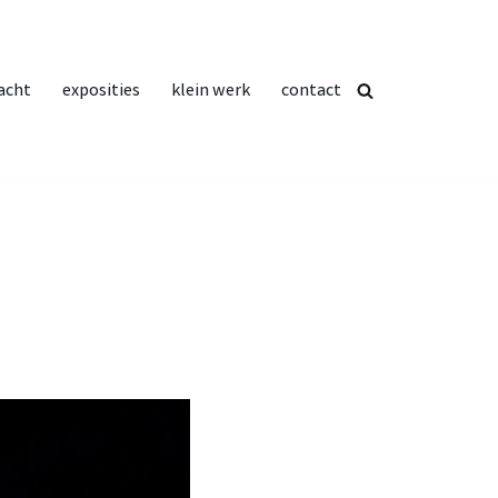
acht
exposities
klein werk
contact