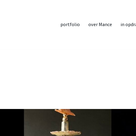
portfolio
over Mance
in opdr