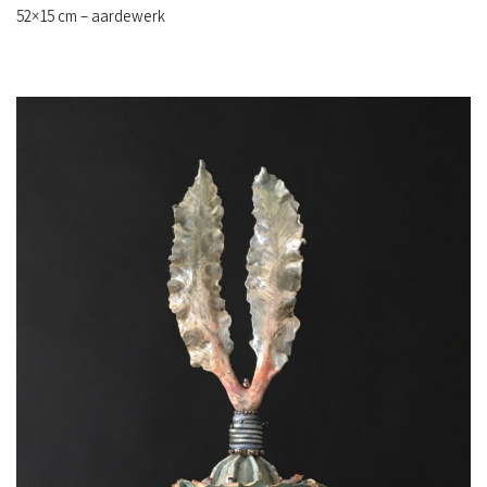
52×15 cm – aardewerk