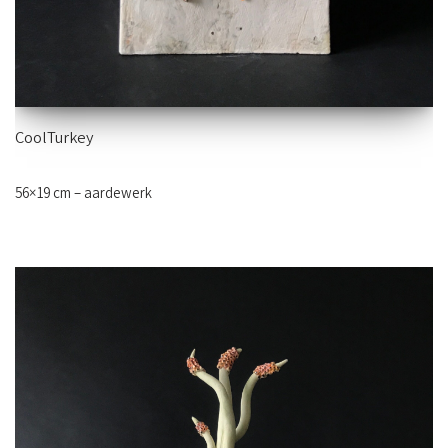
CoolTurkey
56×19 cm – aardewerk