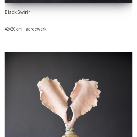
Black Swirl*
42×20 cm – aardewerk