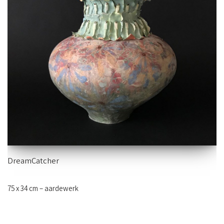
DreamCatcher
75 x 34 cm – aardewerk