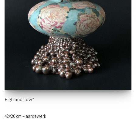
High and Low*
42×20 cm – aardewerk