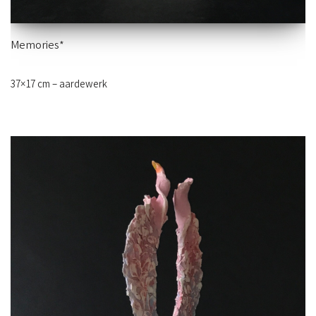
Memories*
37×17 cm – aardewerk