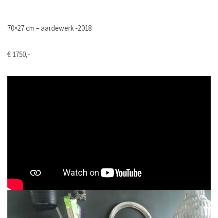
70×27 cm – aardewerk -2018
€ 1750,-