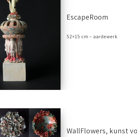
EscapeRoom
52×15 cm – aardewerk
WallFlowers, kunst v