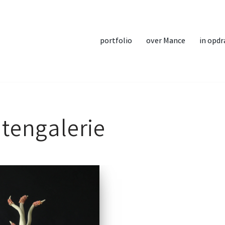
portfolio
over Mance
in opdr
tengalerie