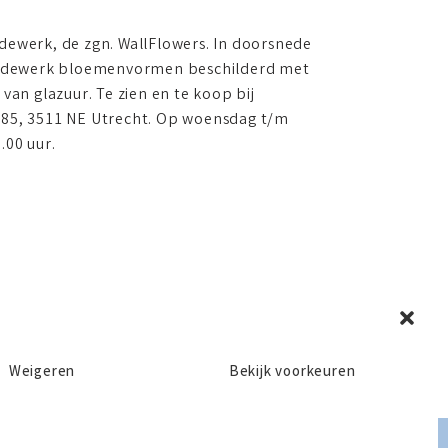
dewerk, de zgn. WallFlowers. In doorsnede
Aardewerk bloemenvormen beschilderd met
van glazuur. Te zien en te koop bij
185, 3511 NE Utrecht. Op woensdag t/m
.00 uur.
Weigeren
Bekijk voorkeuren
Privacy en Disclaimer