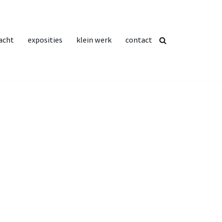
acht
exposities
klein werk
contact