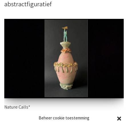
abstractfiguratief
Nature Calls*
Beheer cookie toestemming
56×22 cm – aardewerk