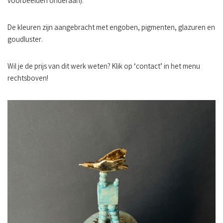
voorbeelden onderaan).
De kleuren zijn aangebracht met engoben, pigmenten, glazuren en
goudluster.
Wil je de prijs van dit werk weten? Klik op ‘contact’ in het menu
rechtsboven!