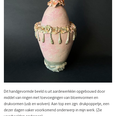
Dit handgevormde beeld is uit aardewerkklei opgebouwd door
middel van ringen met toevoegingen van bloemvormen en
drukvormen (usb en wolven). Aan top een zgn. drukpoppetje, een
dezer dagen vaker voorkomend onderwerp in mijn werk. (Zie