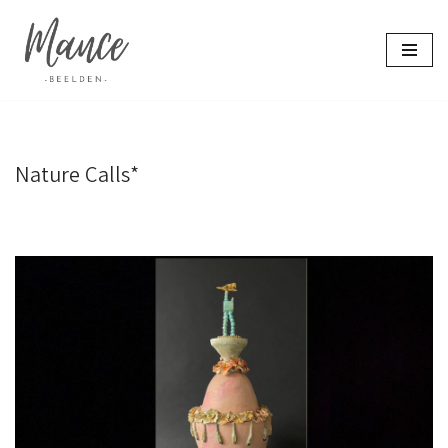
Ga
naar
de
inhoud
Nature Calls*