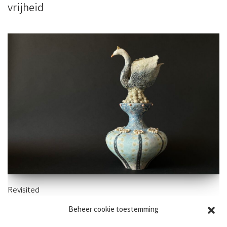
vrijheid
Revisited
Beheer cookie toestemming
50×25 cm – aardewerk