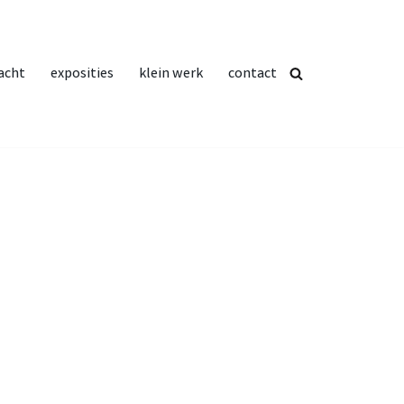
acht
exposities
klein werk
contact