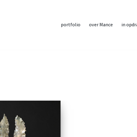
portfolio
over Mance
in opdr