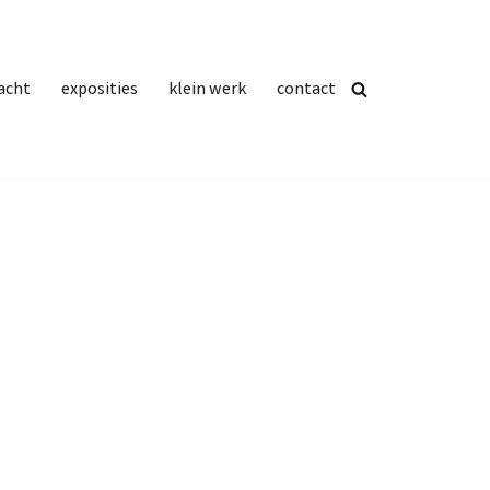
acht
exposities
klein werk
contact