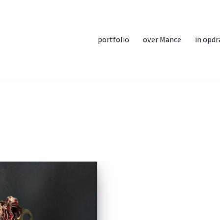
portfolio
over Mance
in opdr