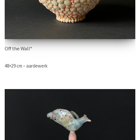
Off the Wall*
48×29 cm – aardewerk