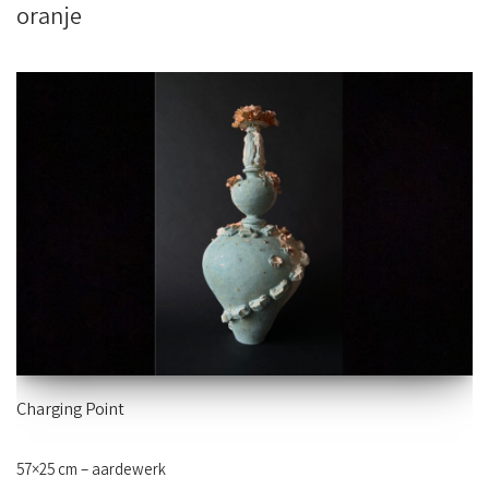
oranje
Charging Point
57×25 cm – aardewerk