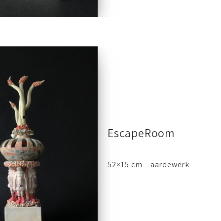
EscapeRoom
52×15 cm – aardewerk