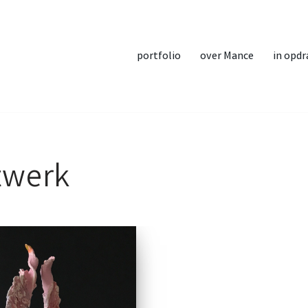
portfolio
over Mance
in opdr
twerk