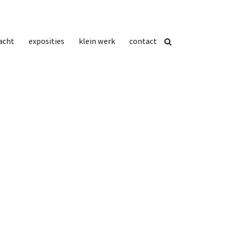
acht
exposities
klein werk
contact