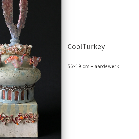
CoolTurkey
56×19 cm – aardewerk