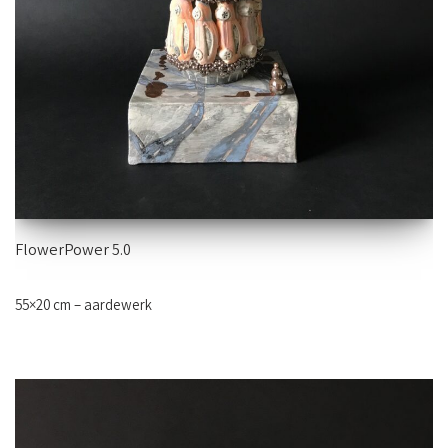
FlowerPower 5.0
55×20 cm – aardewerk