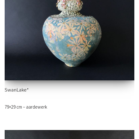
SwanLake*
79×29 cm – aardewerk