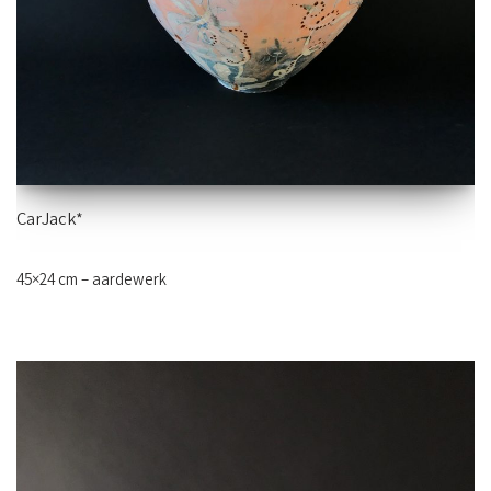
CarJack*
45×24 cm – aardewerk