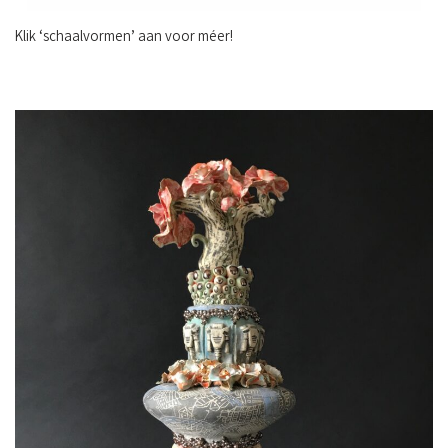
Klik ‘schaalvormen’ aan voor méer!