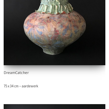
DreamCatcher
75 x 34 cm – aardewerk