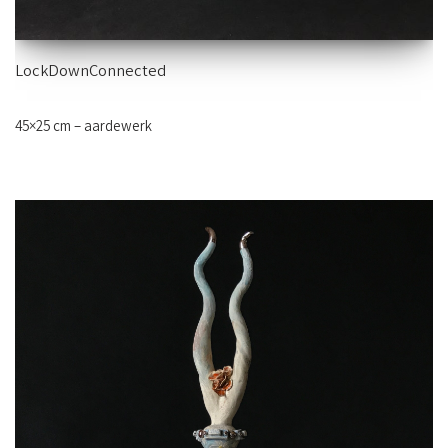
LockDownConnected
45×25 cm – aardewerk