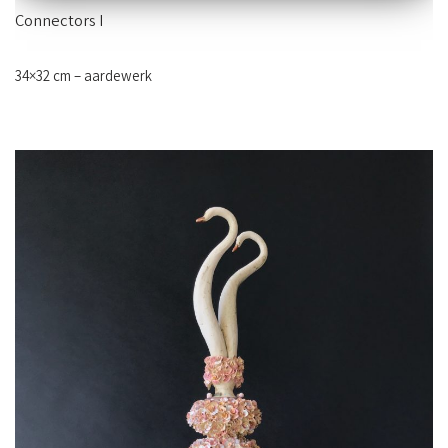
Connectors I
34×32 cm – aardewerk