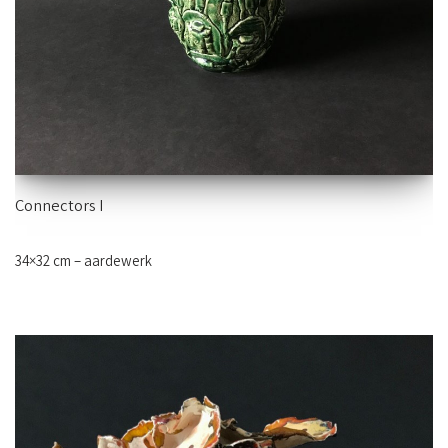
Connectors I
34×32 cm – aardewerk