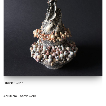
Black Swirl*
42×20 cm – aardewerk