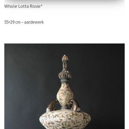
Whole Lotta Rosie*
55×29 cm – aardewerk