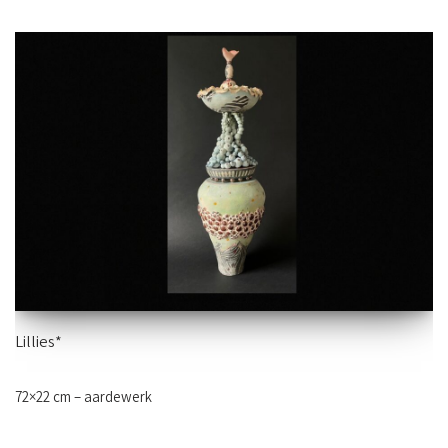
Lillies*
72×22 cm – aardewerk