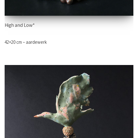
High and Low*
42×20 cm – aardewerk