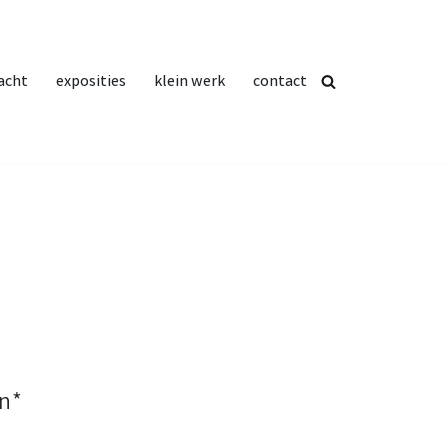
acht
exposities
klein werk
contact
n*