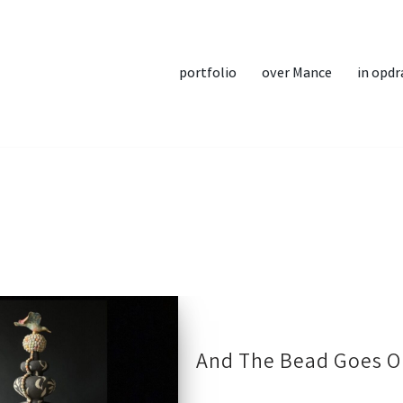
portfolio
over Mance
in opdr
And The Bead Goes O