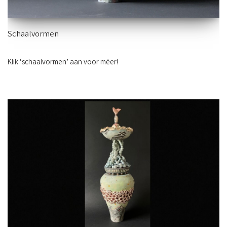
Schaalvormen
Klik ‘schaalvormen’ aan voor méer!