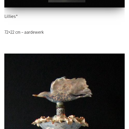
Lillies*
72×22 cm – aardewerk