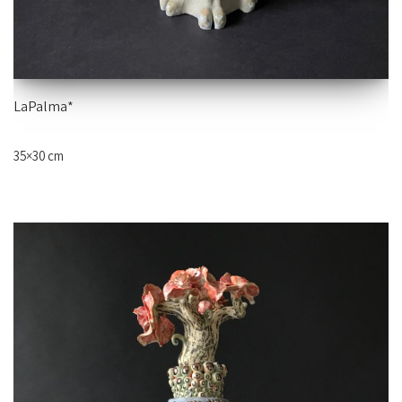
LaPalma*
35×30 cm