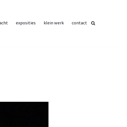
acht
exposities
klein werk
contact