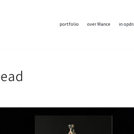
portfolio
over Mance
in opdr
Head