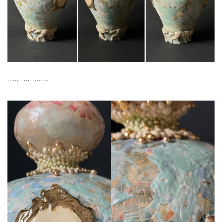
…………………..