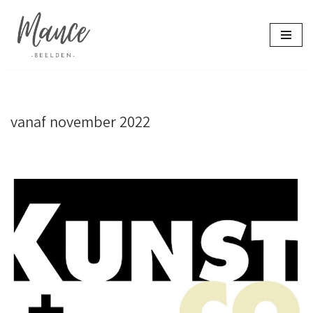
Ga
naar
de
inhoud
vanaf november 2022